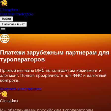
Changebox
Приложение
Курсы
Войти
Написать в чат
Платежи зарубежным партнерам для
туроператоров
Прямые выплаты DMC по контрактам комитмент и
элотмент. Полная прозрачность для ФНС и валютный
контроль.
Получить консультацию
Changebox
Мы обеспечиваем российским туроператорам