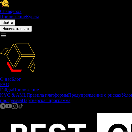
Changebox
Приложение
Курсы
Войти
Написать в чат
О нас
Блог
FAQ
Гайды
Приложение
KYC & AML
Правила платформы
Предупреждение о рисках
Усло
программа
Партнерская программа