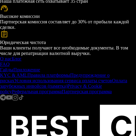
Наша платежная сеть охватывает 35 стран
Высокие комиссии
Партнерская комиссия составляет до 30% от прибыли каждой
сделки.
Юридическая чистота
Ваши клиенты получают все необходимые документы. В том
числе для репатриации валютной выручки.
О нас
Блог
FAQ
Гайды
Приложение
KYC & AML
Правила платформы
Предупреждение о
рисках
Условия использования сервиса оплаты счетов
Оплата
зарубежных инвойсов (памятка)
Privacy & Cookie
policy
Реферальная программа
Партнерская программа