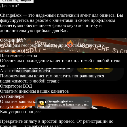
Стать партнером
Для кого?
ChangeBox — это надежный платежный агент для бизнеса. Вы
фокусируетесь на работе с клиентами и своем профильном
бизнесе, мы обеспечиваем финансовую логистику и
дополнительную прибыль для Вас.
Обменники
Расширим географию вашего присутствия и доступ к
ликвидности
Платежные агенты
Обеспечим прохождение клиентских платежей в любой точке
мира
Агентства недвижимости
Поможем вашим клиентам оплатить понравившуюся
недвижимость в любой стране
Операторы ВЭД
Оплатим инвойсы ваших клиентов
Автодилеры
Оплатим вашим клиентам машину
на аукционе или в салоне
Как устроен процесс
Превратите оплату в простой процесс. От регистрации до
прибыли — всё работает за вас.