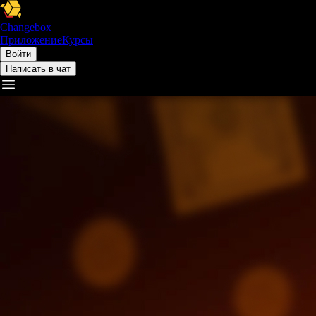
Changebox
Приложение
Курсы
Войти
Написать в чат